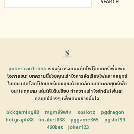
SEARCH
poker card rank
เรียนรู้การจัดอันดับไพ่โป๊กเกอร์เพื่อเพิ่ม
โอกาสชนะ บทความนี้ช่วยคุณเข้าใจการจัดเรียงไพ่และกลยุทธ์
ในเกม เปิดโลกโป๊กเกอร์ของคุณด้วยเคล็ดลับและกลยุทธ์เพื่อ
ชนะในทุกเกม เล่นให้ได้เปรียบ ทำความเข้าใจลำดับไพ่และ
กลยุทธ์ต่างๆ เพื่อเล่นอย่างมั่นใจ
bkkgaming88
mgm99win
xoslotz
pgdragon
hotgraph88
lucabet888
pggame365
pgslot99
460bet
joker123